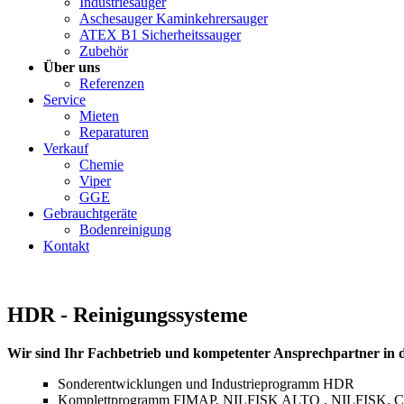
Industriesauger
Aschesauger Kaminkehrersauger
ATEX B1 Sicherheitssauger
Zubehör
Über uns
Referenzen
Service
Mieten
Reparaturen
Verkauf
Chemie
Viper
GGE
Gebrauchtgeräte
Bodenreinigung
Kontakt
HDR - Reinigungssysteme
Wir sind Ihr Fachbetrieb und kompetenter Ansprechpartner in de
Sonderentwicklungen und Industrieprogramm HDR
Komplettprogramm FIMAP, NILFISK ALTO , NILFISK,