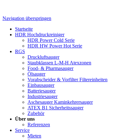
Navigation überspringen
Startseite
HDR Hochdruckreiniger
HDR Power Cold Serie
HDR HW Power Hot Serie
RGS
Druckluftsauger
Staubklassen L-M-H Atexzonen
Food- & Pharmasauger
Ölsauger
Vorabscheider & Vorfilter Filtereinheiten
Einbausauger
Batteriesauger
Industriesauger
Aschesauger Kaminkehrersauger
ATEX B1 Sicherheitssauger
Zubehör
Über uns
Referenzen
Service
Mieten